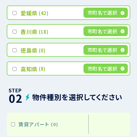
愛媛県
市町名で選択
(42)
香川県
市町名で選択
(18)
徳島県
市町名で選択
(0)
高知県
市町名で選択
(8)
(21)
(16)
(1)
(2)
STEP
02
物件種別を選択してください
(13)
(5)
(2)
賃貸アパート
(0)